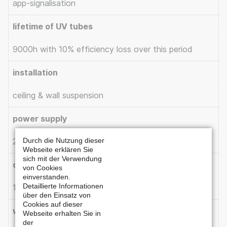
app-signalisation
lifetime of UV tubes
9000h with 10% efficiency loss over this period
installation
ceiling & wall suspension
power supply
Durch die Nutzung dieser
230V
Webseite erklären Sie
sich mit der Verwendung
consumption of power
von Cookies
einverstanden.
Detaillierte Informationen
1300W
über den Einsatz von
Cookies auf dieser
weight
Webseite erhalten Sie in
der