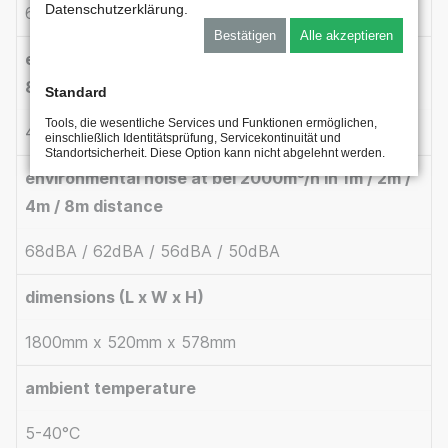
Datenschutzerklärung.
63 kg
Bestätigen
Alle akzeptieren
environmental noise at 600m³/h in 1m / 2m / 4m /
8m distance
Standard
Tools, die wesentliche Services und Funktionen ermöglichen,
47dBA / 41dBA / 35dBA / 29dBA
einschließlich Identitätsprüfung, Servicekontinuität und
Standortsicherheit. Diese Option kann nicht abgelehnt werden.
environmental noise at bei 2000m³/h in 1m / 2m /
4m / 8m distance
68dBA / 62dBA / 56dBA / 50dBA
dimensions (L x W x H)
1800mm x 520mm x 578mm
ambient temperature
5-40°C