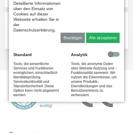
Detaillierte Informationen
über den Einsatz von
Cookies auf dieser
Webseite erhalten Sie in
Bedienungsanleitung UVClean500
der
Datenschutzerklärung.
Bestätigen
Alle akzeptieren
Download
(3,9 MiB)
Standard
Analytik
Tools, die wesentliche
Tools, die anonyme Daten
Services und Funktionen
über Website-Nutzung und -
ermöglichen, einschließlich
Funktionalität sammeln. Wir
Identitätsprüfung,
nutzen die Erkenntnisse, um
Servicekontinuität und
unsere Produkte,
Standortsicherheit. Diese
Dienstleistungen und das
Option kann nicht abgelehnt
Benutzererlebnis zu
werden.
verbessern.